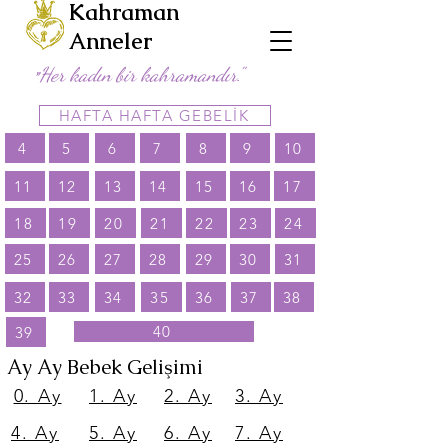
Kahraman
Anneler
Her kadın bir kahramandır."
"
HAFTA HAFTA GEBELİK
4
5
6
7
8
9
10
11
12
13
14
15
16
17
18
19
20
21
22
23
24
25
26
27
28
29
30
31
32
33
34
35
36
37
38
40
39
Ay Ay Bebek Gelişimi
0. Ay
1. Ay
2. Ay
3. Ay
4. Ay
5. Ay
6. Ay
7. Ay