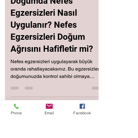
3 May 2021
3 dakikada okunur
Doğumda Nefes
Egzersizleri Nasıl
Uygulanır? Nefes
Egzersizleri Doğum
Phone
Email
Facebook
Ağrısını Hafifletir mi?
Nefes egzersizleri uygulayarak büyük
oranda rahatlayacaksınız. Bu egzersizler