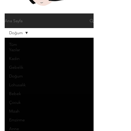
Ana Sayfa
Doğum
Tüm
Yazılar
Kadın
Gebelik
Doğum
Lohusalık
Bebek
Çocuk
Mizah
Emzirme
Anne