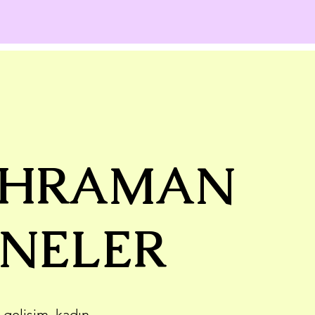
HRAMAN
NELER
 gelişim, kadın...