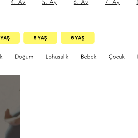
4. Ay
5. Ay
6. Ay
7. Ay
 YAŞ
5 YAŞ
6 YAŞ
k
Doğum
Lohusalık
Bebek
Çocuk