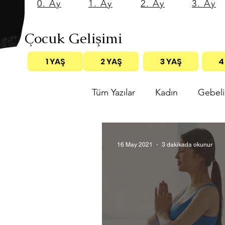
0. Ay
1. Ay
2. Ay
3. Ay
Çocuk Gelişimi
1 YAŞ
2 YAŞ
3 YAŞ
4
Tüm Yazılar
Kadın
Gebeli
Anne özlemi
16 May 2021
3 dakikada okunur