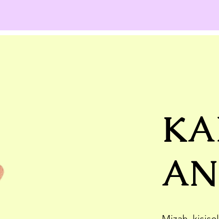
KA
AN
Mizah, kişisel