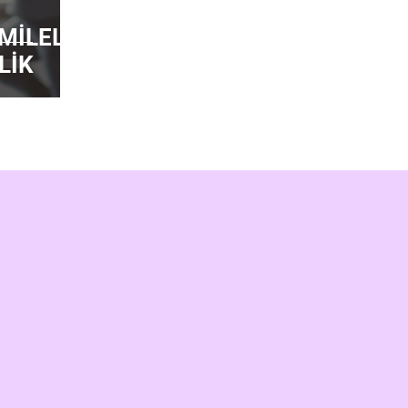
MİLELİK
LİK