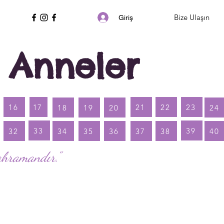
Bize Ulaşın
Giriş
 Anneler
16
17
21
22
23
18
19
20
24
33
39
32
34
35
36
37
38
40
ahramandır."