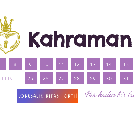
Kahraman
8
10
12
7
9
11
13
14
15
BELİK
25
26
27
28
29
30
31
Her kadın bir k
"
Lohusalık kitabı çıktı!