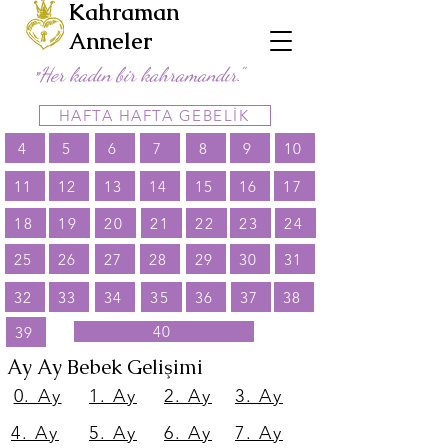
Kahraman
Anneler
Her kadın bir kahramandır."
"
HAFTA HAFTA GEBELİK
4
5
6
7
8
9
10
11
12
13
14
15
16
17
18
19
20
21
22
23
24
25
26
27
28
29
30
31
32
33
34
35
36
37
38
40
39
Ay Ay Bebek Gelişimi
0. Ay
1. Ay
2. Ay
3. Ay
4. Ay
5. Ay
6. Ay
7. Ay