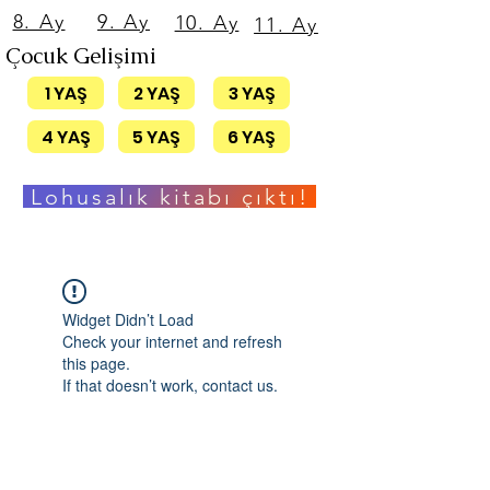
8. Ay
9. Ay
10. Ay
11. Ay
Çocuk Gelişimi
1 YAŞ
2 YAŞ
3 YAŞ
4 YAŞ
5 YAŞ
6 YAŞ
Lohusalık kitabı çıktı!
Widget Didn’t Load
Check your internet and refresh
this page.
If that doesn’t work, contact us.