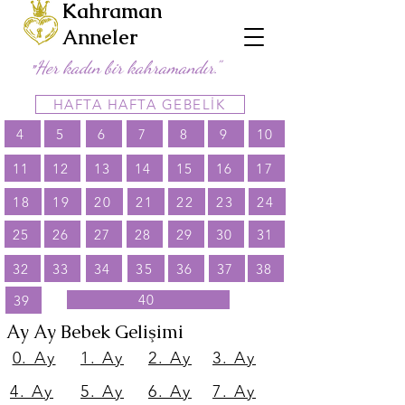
Kahraman
Anneler
Her kadın bir kahramandır."
"
HAFTA HAFTA GEBELİK
4
5
6
7
8
9
10
11
12
13
14
15
16
17
18
19
20
21
22
23
24
25
26
27
28
29
30
31
32
33
34
35
36
37
38
40
39
Ay Ay Bebek Gelişimi
0. Ay
1. Ay
2. Ay
3. Ay
4. Ay
5. Ay
6. Ay
7. Ay