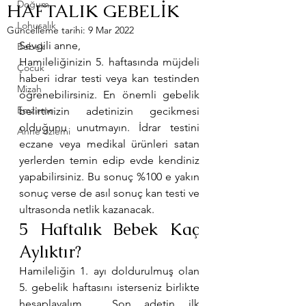
Doğum
HAFTALIK GEBELİK
Lohusalık
Güncelleme tarihi:
9 Mar 2022
Sevgili anne,
Bebek
Hamileliğinizin 5. haftasında müjdeli 
Çocuk
haberi idrar testi veya kan testinden 
Mizah
öğrenebilirsiniz. En önemli gebelik 
Emzirme
belirtinizin adetinizin gecikmesi 
olduğunu unutmayın. İdrar testini 
Anne özlemi
eczane veya medikal ürünleri satan 
yerlerden temin edip evde kendiniz 
yapabilirsiniz. Bu sonuç %100 e yakın 
sonuç verse de asıl sonuç kan testi ve 
ultrasonda netlik kazanacak.
5 Haftalık Bebek Kaç 
Aylıktır?
Hamileliğin 1. ayı doldurulmuş olan 
5. gebelik haftasını isterseniz birlikte 
hesaplayalım.  Son adetin ilk 