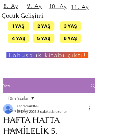
8. Ay
9. Ay
10. Ay
11. Ay
Çocuk Gelişimi
1 YAŞ
2 YAŞ
3 YAŞ
4 YAŞ
5 YAŞ
6 YAŞ
Lohusalık kitabı çıktı!
Yazı
Tüm Yazılar
KahramANNE
Tüm Yazılar
16 May 2021
3 dakikada okunur
HAFTA HAFTA
Kadın
HAMİLELİK 5.
Gebelik