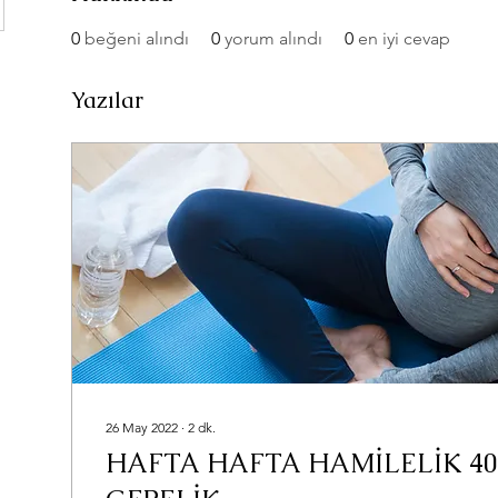
0
beğeni alındı
0
yorum alındı
0
en iyi cevap
Yazılar
26 May 2022
∙
2
dk.
HAFTA HAFTA HAMİLELİK 40