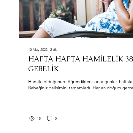
10 May 2022
∙
2
dk.
HAFTA HAFTA HAMİLELİK 38
GEBELİK
Hamile olduğunuzu öğrendikten sonra günler, haftalar 
Bebeğiniz gelişimini tamamladı. Her an doğum gerçekle
15
0