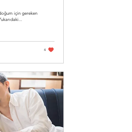
z doğum için gereken
ukarıdaki...
4