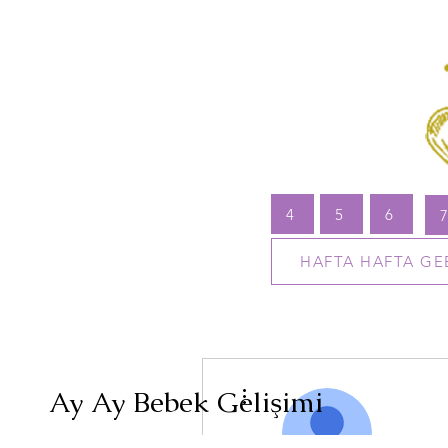
4
5
6
HAFTA HAFTA GE
Diğer Eylemler
Ay Ay Bebek Gelişimi