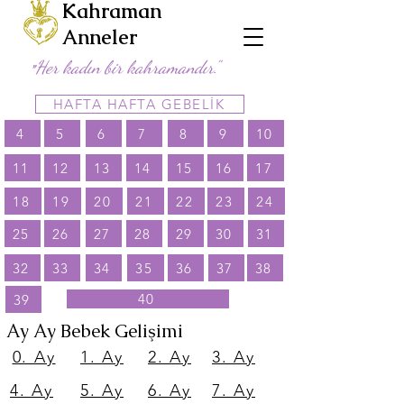
Kahraman
Anneler
Her kadın bir kahramandır."
"
HAFTA HAFTA GEBELİK
4
5
6
7
8
9
10
11
12
13
14
15
16
17
18
19
20
21
22
23
24
25
26
27
28
29
30
31
32
33
34
35
36
37
38
40
39
Ay Ay Bebek Gelişimi
0. Ay
1. Ay
2. Ay
3. Ay
4. Ay
5. Ay
6. Ay
7. Ay