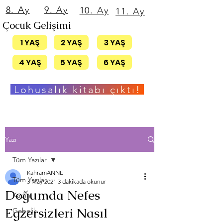
8. Ay
9. Ay
10. Ay
11. Ay
Çocuk Gelişimi
1 YAŞ
2 YAŞ
3 YAŞ
4 YAŞ
5 YAŞ
6 YAŞ
Lohusalık kitabı çıktı!
Yazı
Tüm Yazılar
KahramANNE
Tüm Yazılar
3 May 2021
3 dakikada okunur
Doğumda Nefes
Kadın
Egzersizleri Nasıl
Gebelik