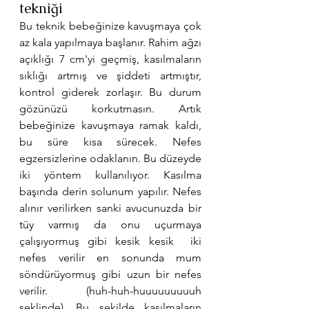
tekniği
Bu teknik bebeğinize kavuşmaya çok 
az kala yapılmaya başlanır. Rahim ağzı 
açıklığı 7 cm'yi geçmiş, kasılmaların 
sıklığı artmış ve şiddeti artmıştır, 
kontrol giderek zorlaşır. Bu durum 
gözünüzü korkutmasın. Artık 
bebeğinize kavuşmaya ramak kaldı, 
bu süre kısa sürecek. Nefes 
egzersizlerine odaklanın. Bu düzeyde 
iki yöntem kullanılıyor. Kasılma 
başında derin solunum yapılır. Nefes 
alınır verilirken sanki avucunuzda bir 
tüy varmış da onu uçurmaya 
çalışıyormuş gibi kesik kesik  iki 
nefes verilir en sonunda mum 
söndürüyormuş gibi uzun bir nefes 
verilir. (huh-huh-huuuuuuuuuh 
şeklinde). Bu şekilde kasılmaların 