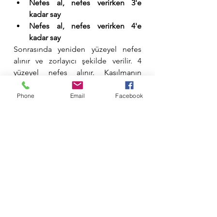
Nefes al, nefes verirken 3'e 
kadar say
Nefes al, nefes verirken 4'e 
kadar say
Sonrasında yeniden yüzeyel nefes 
alınır ve zorlayıcı şekilde verilir. 4 
yüzeyel nefes alınır. Kasılmanın 
yoğunluğu geçene kadar devam 
edilir. En son derin nefesle bitirilir. 
Phone
Email
Facebook
Kasılma bitince dinlenin, 
yapabiliyorsanız uyuyun.
Nefes tutulduğunda ağrı hissi 
artar. Omuzların gerilmesi, 
çenenin sıkılması, kaşların 
çatılması gibi belirtiler nefesin 
tutulduğunu gösterir. Doğum 
destekçisi, yakınınız bunları fark 
ettiğinde sizi nefes 
egzersizlerine odaklandırmalıdır. 