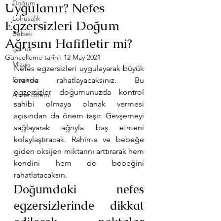
Doğum
Uygulanır? Nefes
Lohusalık
Egzersizleri Doğum
Bebek
Ağrısını Hafifletir mi?
Çocuk
Güncelleme tarihi:
12 May 2021
Mizah
Nefes egzersizleri uygulayarak büyük 
Emzirme
oranda rahatlayacaksınız. Bu 
egzersizler doğumunuzda kontrol 
Anne özlemi
sahibi olmaya olanak vermesi 
açısından da önem taşır. Gevşemeyi 
sağlayarak ağrıyla baş etmeni 
kolaylaştıracak. Rahime ve bebeğe 
giden oksijen miktarını arttırarak hem 
kendini hem de bebeğini 
rahatlatacaksın.
Doğumdaki nefes 
egzersizlerinde dikkat 