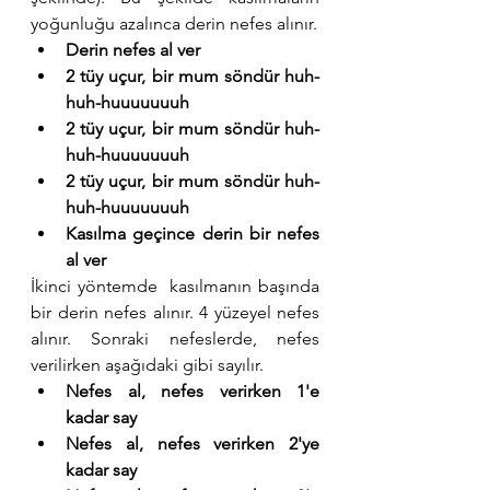
yoğunluğu azalınca derin nefes alınır.
Derin nefes al ver
2 tüy uçur, bir mum söndür huh-
huh-huuuuuuuh
2 tüy uçur, bir mum söndür huh-
huh-huuuuuuuh
2 tüy uçur, bir mum söndür huh-
huh-huuuuuuuh
Kasılma geçince derin bir nefes 
al ver
İkinci yöntemde  kasılmanın başında 
bir derin nefes alınır. 4 yüzeyel nefes 
alınır. Sonraki nefeslerde, nefes 
verilirken aşağıdaki gibi sayılır.
Nefes al, nefes verirken 1'e 
kadar say
Nefes al, nefes verirken 2'ye 
kadar say