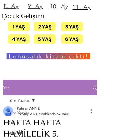
8. Ay
9. Ay
10. Ay
11. Ay
Çocuk Gelişimi
1 YAŞ
2 YAŞ
3 YAŞ
4 YAŞ
5 YAŞ
6 YAŞ
Lohusalık kitabı çıktı!
Yazı
Tüm Yazılar
KahramANNE
Tüm Yazılar
16 May 2021
3 dakikada okunur
HAFTA HAFTA
Kadın
HAMİLELİK 5.
Gebelik