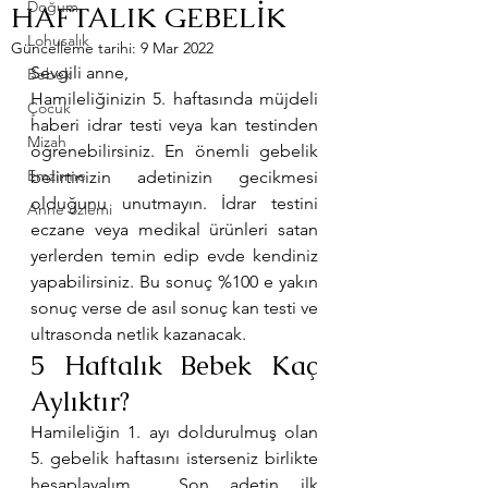
Doğum
HAFTALIK GEBELİK
Lohusalık
Güncelleme tarihi:
9 Mar 2022
Sevgili anne,
Bebek
Hamileliğinizin 5. haftasında müjdeli 
Çocuk
haberi idrar testi veya kan testinden 
Mizah
öğrenebilirsiniz. En önemli gebelik 
Emzirme
belirtinizin adetinizin gecikmesi 
olduğunu unutmayın. İdrar testini 
Anne özlemi
eczane veya medikal ürünleri satan 
yerlerden temin edip evde kendiniz 
yapabilirsiniz. Bu sonuç %100 e yakın 
sonuç verse de asıl sonuç kan testi ve 
ultrasonda netlik kazanacak.
5 Haftalık Bebek Kaç 
Aylıktır?
Hamileliğin 1. ayı doldurulmuş olan 
5. gebelik haftasını isterseniz birlikte 
hesaplayalım.  Son adetin ilk 