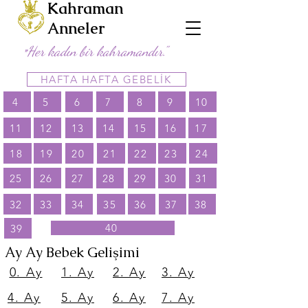
Kahraman
Anneler
Her kadın bir kahramandır."
"
HAFTA HAFTA GEBELİK
4
5
6
7
8
9
10
11
12
13
14
15
16
17
18
19
20
21
22
23
24
25
26
27
28
29
30
31
32
33
34
35
36
37
38
40
39
Ay Ay Bebek Gelişimi
0. Ay
1. Ay
2. Ay
3. Ay
4. Ay
5. Ay
6. Ay
7. Ay