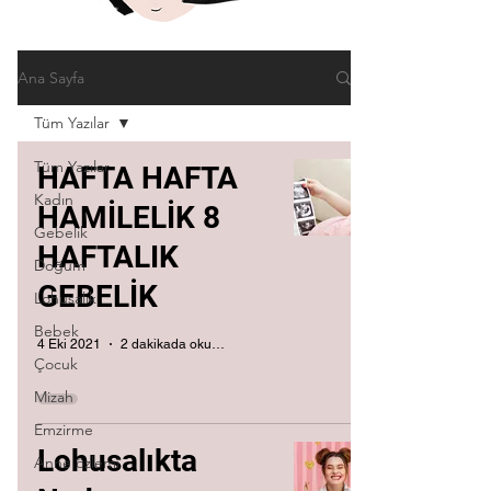
Ana Sayfa
Tüm Yazılar
Tüm Yazılar
HAFTA HAFTA
Kadın
HAMİLELİK 8
Gebelik
HAFTALIK
Doğum
GEBELİK
Lohusalık
Bebek
4 Eki 2021
2 dakikada okunur
Çocuk
Mizah
Emzirme
Lohusalıkta
Anne özlemi