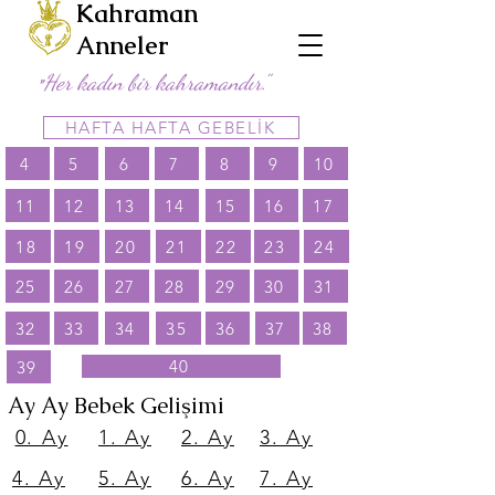
Kahraman
Anneler
Her kadın bir kahramandır."
"
HAFTA HAFTA GEBELİK
4
5
6
7
8
9
10
11
12
13
14
15
16
17
18
19
20
21
22
23
24
25
26
27
28
29
30
31
32
33
34
35
36
37
38
40
39
Ay Ay Bebek Gelişimi
0. Ay
1. Ay
2. Ay
3. Ay
4. Ay
5. Ay
6. Ay
7. Ay