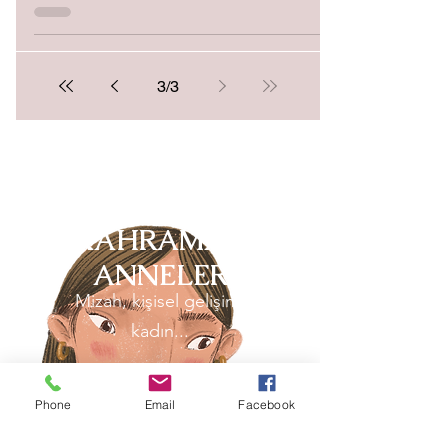
3
/
3
KAHRAMAN
ANNELER
Mizah, kişisel gelişim,
kadın...
Phone
Email
Facebook
Hoşgeldiniz. Bilgilerin yanı sıra
eğlenceli vakit geçirebileceğiniz